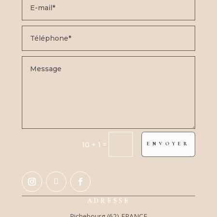
=
10 + 1
ENVOYER
ADRESSE
Richebourg (62) FRANCE