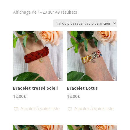
Trié
Affichage de 1–20 sur 49 résultats
du
plus
récent
au
plus
ancien
Bracelet tressé Soleil
Bracelet Lotus
12,00
€
12,00
€
Ajouter à votre liste
Ajouter à votre liste