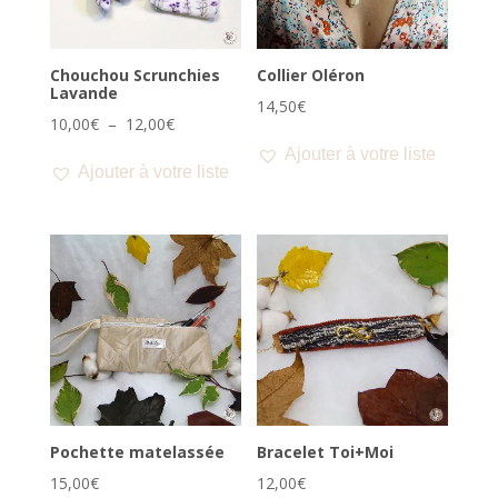
Chouchou Scrunchies
Collier Oléron
Lavande
14,50
€
Plage
10,00
€
–
12,00
€
de
Ajouter à votre liste
Ajouter à votre liste
prix :
10,00€
à
12,00€
Pochette matelassée
Bracelet Toi+Moi
15,00
€
12,00
€