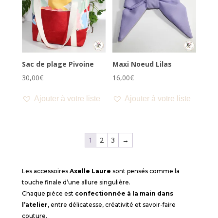
Sac de plage Pivoine
Maxi Noeud Lilas
30,00
€
16,00
€
Ajouter à votre liste
Ajouter à votre liste
1
2
3
→
Les accessoires
Axelle Laure
sont pensés comme la
touche finale d’une allure singulière.
Chaque pièce est
confectionnée à la main dans
l’atelier
, entre délicatesse, créativité et savoir-faire
couture.