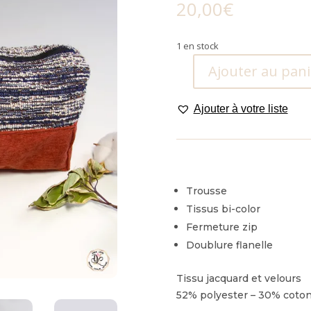
20,00
€
1 en stock
Ajouter au pani
quantité
de
Ajouter à votre liste
Trousse
Nordique
.
Trousse
Tissus bi-color
Fermeture zip
Doublure flanelle
Tissu jacquard et velours
52% polyester – 30% coton 