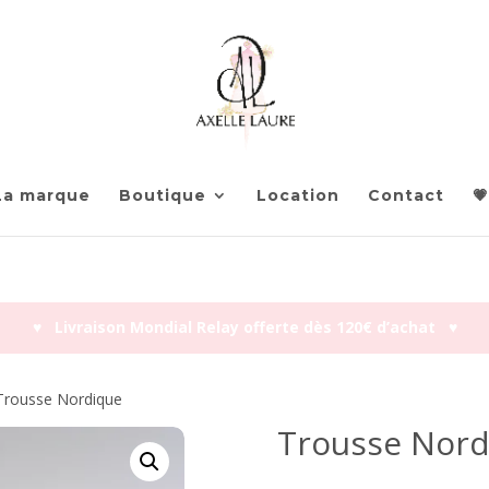
La marque
Boutique
Location
Contact
💗
♥︎ Livraison Mondial Relay offerte dès 120€ d’achat ♥︎
Trousse Nordique
Trousse Nord