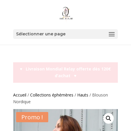
Sélectionner une page
♥︎ Livraison Mondial Relay offerte dès 120€
d’achat ♥︎
Accueil
/
Collections éphémères
/
Hauts
/ Blouson
Nordique
Promo !