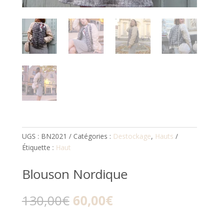
UGS :
BN2021
Catégories :
Destockage
,
Hauts
Étiquette :
Haut
Blouson Nordique
Le
Le
130,00
€
60,00
€
prix
prix