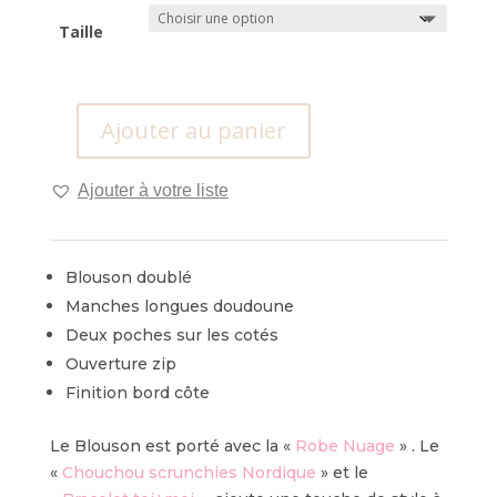
initial
actuel
était :
est :
Taille
130,00€.
60,00€.
Ajouter au panier
quantité
de
Ajouter à votre liste
Blouson
Nordique
Blouson doublé
Manches longues doudoune
Deux poches sur les cotés
Ouverture zip
Finition bord côte
Le Blouson est porté avec la «
Robe Nuage
» .
Le
«
Chouchou scrunchies Nordique
» et le