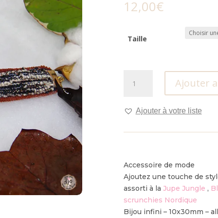
12,00
€
Taille
quantité
Ajouter 
de
Bracelet
Toi+Moi
Ajouter à votre liste
.
Accessoire de mode
Ajoutez une touche de styl
assorti à la
Jupe Jungle
,
B
scrunchies Nordique
Bijou infini – 10x30mm – al