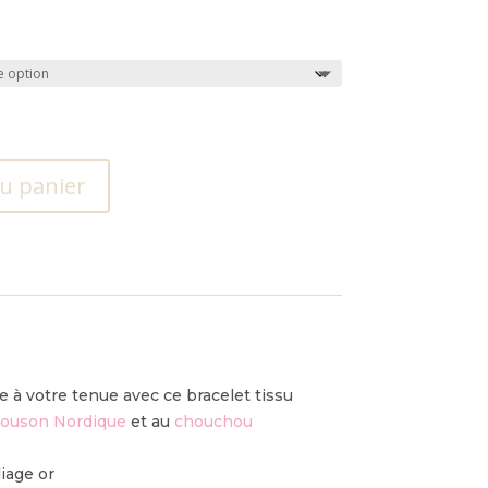
au panier
e à votre tenue avec ce bracelet tissu
louson Nordique
et au
chouchou
liage or