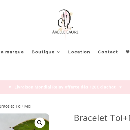
La marque
Boutique
Location
Contact
💗
♥︎ Livraison Mondial Relay offerte dès 120€ d’achat ♥︎
Bracelet Toi+Moi
Bracelet Toi