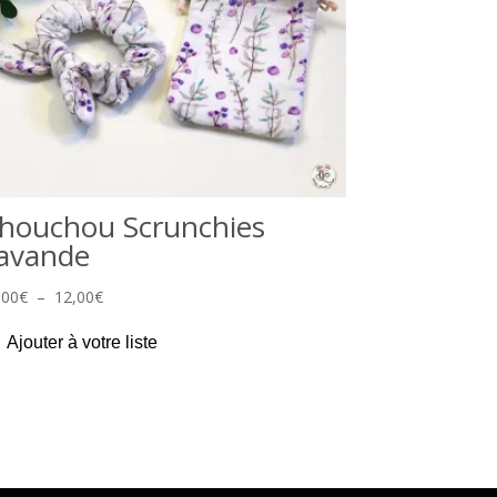
houchou Scrunchies
avande
Plage
,00
€
–
12,00
€
de
Ajouter à votre liste
prix :
10,00€
à
12,00€