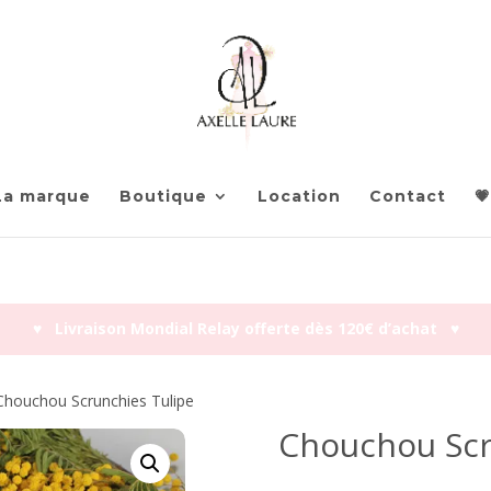
La marque
Boutique
Location
Contact
💗
♥︎ Livraison Mondial Relay offerte dès 120€ d’achat ♥︎
Chouchou Scrunchies Tulipe
Chouchou Scr