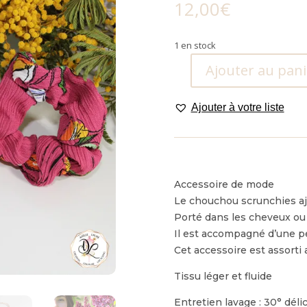
12,00
€
1 en stock
Ajouter au pani
quantité
de
Ajouter à votre liste
Chouchou
Scrunchies
Tulipe
.
Accessoire de mode
Le chouchou scrunchies ajo
Porté dans les cheveux ou
Il est accompagné d’une pe
Cet accessoire est assorti
Tissu léger et fluide
Entretien lavage : 30° délic