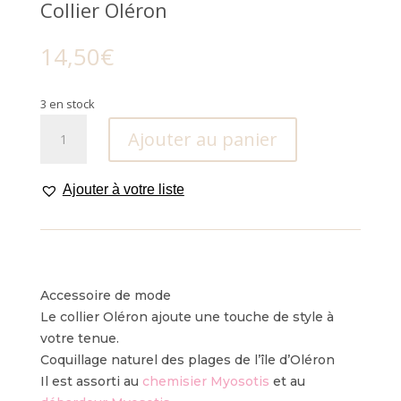
Collier Oléron
14,50
€
3 en stock
quantité
Ajouter au panier
de
Collier
Oléron
Ajouter à votre liste
.
Accessoire de mode
Le collier Oléron ajoute une touche de style à
votre tenue.
Coquillage naturel des plages de l’île d’Oléron
Il est assorti au
chemisier Myosotis
et au