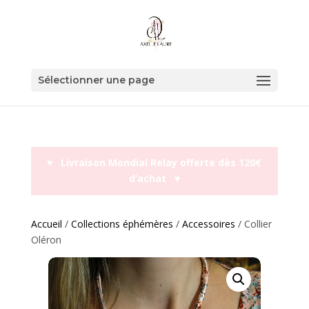
Sélectionner une page
♥︎ Livraison Mondial Relay offerte dès 120€
d’achat ♥︎
Accueil
/
Collections éphémères
/
Accessoires
/ Collier
Oléron