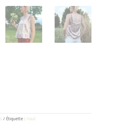
s
Étiquette :
Haut