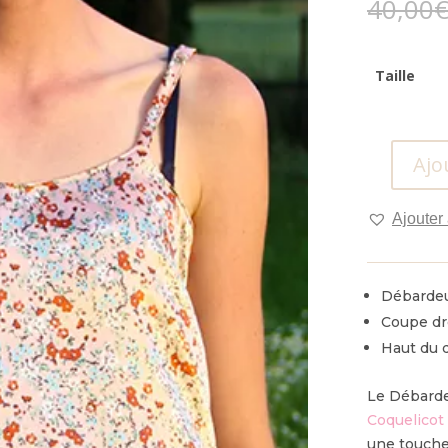
40,00
Taille
Ajo
quantité
de
Ajouter 
Débardeur
Myosotis
Débardeur
Coupe dr
Haut du 
Le Débarde
Coquelicot
une touche 