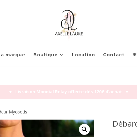
La marque
Boutique
Location
Contact
💗
♥︎ Livraison Mondial Relay offerte dès 120€ d’achat ♥︎
deur Myosotis
Débard