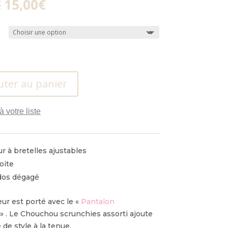
Le
Le
€
15,00
€
prix
prix
initial
actuel
était :
est :
40,00€.
15,00€.
uter au panier
à votre liste
 à bretelles ajustables
oite
dos dégagé
ur est porté avec le «
Pantalon
» .
Le Chouchou scrunchies assorti ajoute
de style à la tenue.