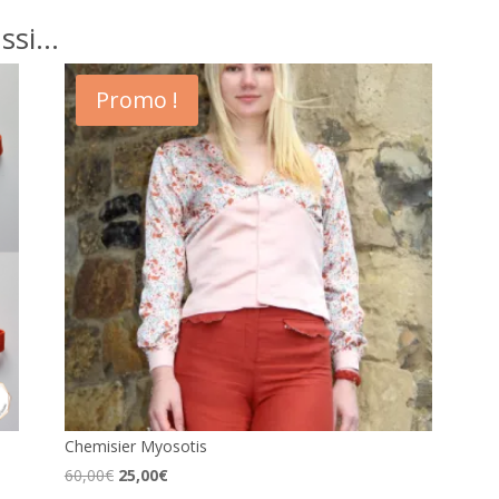
ussi…
Promo !
Chemisier Myosotis
Le
Le
60,00
€
25,00
€