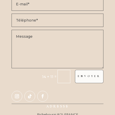
=
14 + 11
ENVOYER
ADRESSE
Richebourg (62) FRANCE