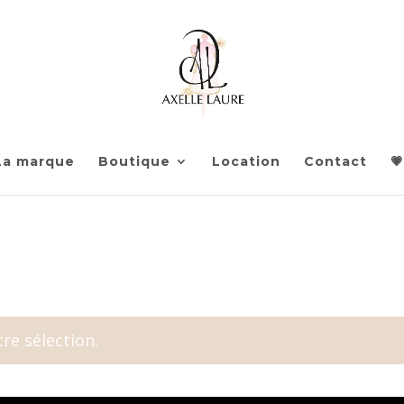
La marque
Boutique
Location
Contact
💗
re sélection.