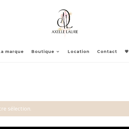
La marque
Boutique
Location
Contact
💗
re sélection.