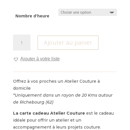
de
prix :
30,00€
Nombre d'heure
à
90,00€
quantité
Ajouter au panier
de
Carte
Cadeau
Ajouter à votre liste
Atelier
Couture
Offrez à vos proches un Atelier Couture à
domicile
*Uniquement dans un rayon de 20 Kms autour
de Richebourg (62)
La carte cadeau
Atelier Couture
est le cadeau
idéale pour offrir un atelier et un
accompagnement à leurs projets couture.