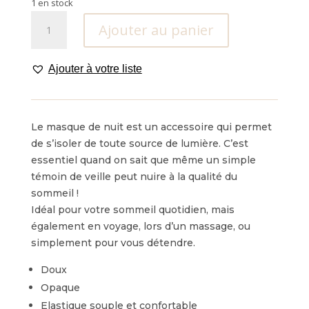
1 en stock
quantité
Ajouter au panier
de
Masque
de
Ajouter à votre liste
nuit
Le masque de nuit est un accessoire qui permet
de s’isoler de toute source de lumière. C’est
essentiel quand on sait que même un simple
témoin de veille peut nuire à la qualité du
sommeil !
Idéal pour votre sommeil quotidien, mais
également en voyage, lors d’un massage, ou
simplement pour vous détendre.
Doux
Opaque
Elastique souple et confortable