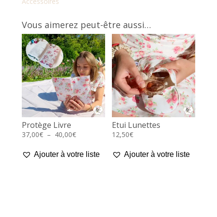
Accessoires
Vous aimerez peut-être aussi…
Protège Livre
Etui Lunettes
Plage
37,00
€
–
40,00
€
12,50
€
de
Ajouter à votre liste
Ajouter à votre liste
prix :
37,00€
à
40,00€