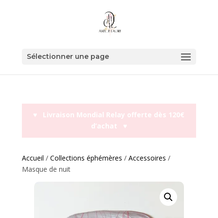
Sélectionner une page
♥︎ Livraison Mondial Relay offerte dès 120€
d’achat ♥︎
Accueil
/
Collections éphémères
/
Accessoires
/
Masque de nuit