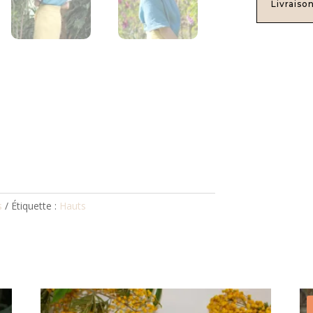
Livraiso
s
Étiquette :
Hauts