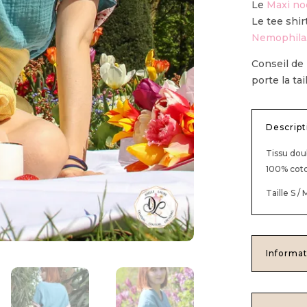
Le
Maxi no
Le tee shir
Nemophila
Conseil de 
porte la tail
Descript
Tissu dou
100% cot
Taille S / 
Informat