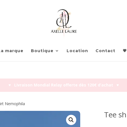
La marque
Boutique
Location
Contact
💗
♥︎ Livraison Mondial Relay offerte dès 120€ d’achat ♥︎
irt Nemophila
Tee sh