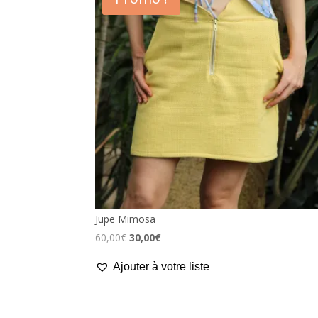
Jupe Mimosa
Le
Le
60,00
€
30,00
€
prix
prix
Ajouter à votre liste
initial
actuel
était :
est :
60,00€.
30,00€.