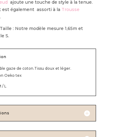
eud
ajoute une touche de style à la tenue.
t est également assorti à la
Trousse
.
Taille : Notre modèle mesure 1,65m et
le S.
ion
ble gaze de coton.Tissu doux et léger.
on Oeko tex
M / L
ions