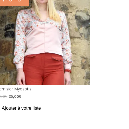
emisier Myosotis
Le
Le
,00
€
25,00
€
prix
prix
Ajouter à votre liste
initial
actuel
était :
est :
60,00€.
25,00€.