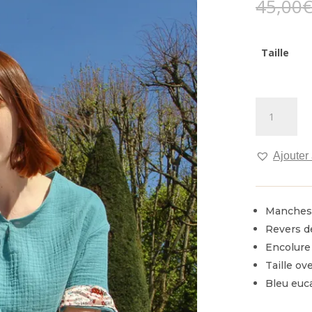
45,00
Taille
quantité
de
Tee
shirt
Ajouter 
Nemophila
Manches
Revers d
Encolure
Taille ov
Bleu euc