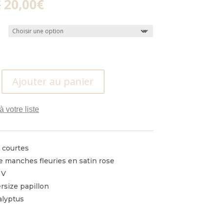
Le
Le
€
20,00
€
prix
prix
initial
actuel
était :
est :
45,00€.
20,00€.
Ajouter au panier
à votre liste
 courtes
e manches fleuries en satin rose
 V
ersize papillon
alyptus