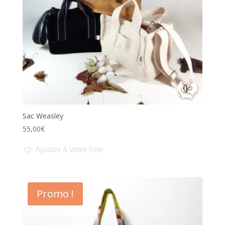
Sac Weasley
55,00
€
Ajouter à votre liste
Promo !