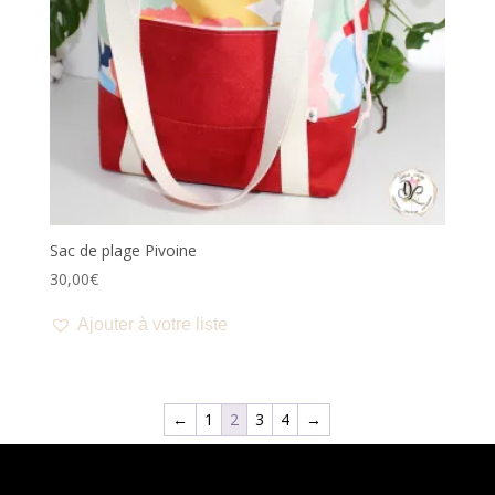
Sac de plage Pivoine
30,00
€
Ajouter à votre liste
←
1
2
3
4
→