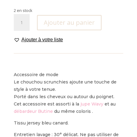
2 en stock
quantité
Ajouter au panier
de
Chouchou
Scrunchies
Ajouter à votre liste
Wavy
.
Accessoire de mode
Le chouchou scrunchies ajoute une touche de
style à votre tenue.
Porté dans les cheveux ou autour du poignet.
Cet accessoire est assorti à la
jupe Wavy
et au
débardeur Butine
du même coloris .
Tissu jersey bleu canard.
Entretien lavage : 30° délicat. Ne pas utiliser de