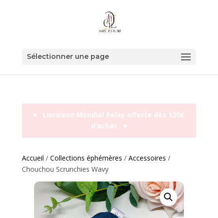
Sélectionner une page
♥︎ Livraison Mondial Relay offerte dès 120€
d’achat ♥︎
Accueil
/
Collections éphémères
/
Accessoires
/
Chouchou Scrunchies Wavy