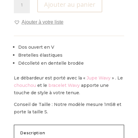
Ajouter au panier
de
Débardeur
Butine
Ajouter à votre liste
Dos ouvert en V
Bretelles élastiques
Décolleté en dentelle brodée
Le débardeur est porté avec la «
Jupe Wavy
» . Le
chouchou
et le
bracelet Wavy
apporte une
touche de style à votre tenue.
Conseil de Taille : Notre modèle mesure 1m58 et
porte la taille S.
Description