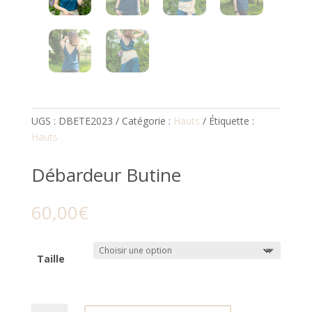
UGS :
DBETE2023
Catégorie :
Hauts
Étiquette :
Hauts
Débardeur Butine
60,00
€
Taille
quantité