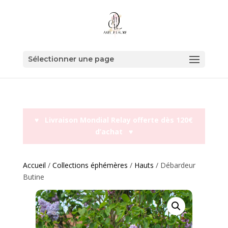
Sélectionner une page
♥︎ Livraison Mondial Relay offerte dès 120€
d’achat ♥︎
Accueil
/
Collections éphémères
/
Hauts
/ Débardeur
Butine