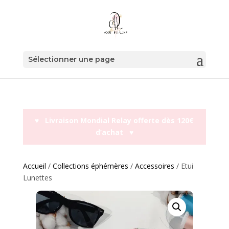
Sélectionner une page
♥︎ Livraison Mondial Relay offerte dès 120€
d’achat ♥︎
Accueil
/
Collections éphémères
/
Accessoires
/ Etui
Lunettes