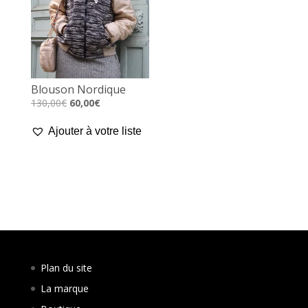
Blouson Nordique
Le
Le
130,00
€
60,00
€
prix
prix
Ajouter à votre liste
initial
actuel
était :
est :
130,00€.
60,00€.
Plan du site
La marque