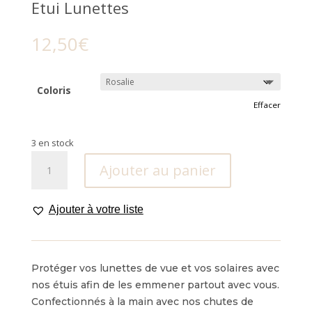
Etui Lunettes
12,50
€
Coloris
Effacer
3 en stock
quantité
Ajouter au panier
de
Etui
Lunettes
Ajouter à votre liste
Protéger vos lunettes de vue et vos solaires avec
nos étuis afin de les emmener partout avec vous.
Confectionnés à la main avec nos chutes de