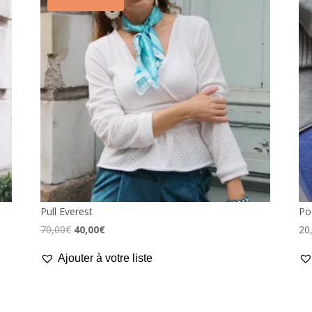
Pull Everest
Po
Le
Le
70,00
€
40,00
€
20
prix
prix
Ajouter à votre liste
initial
actuel
était :
est :
70,00€.
40,00€.