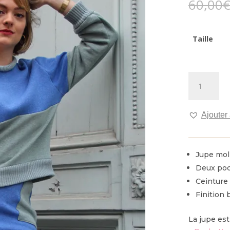
60,00
Taille
quantité
de
Jupe
Antarctique
Ajouter 
Jupe mol
Deux poc
Ceinture 
Finition 
La jupe est