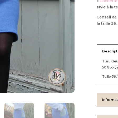
«
Pochette
style à la t
Conseil de
la taille 36.
Descript
Tissu ble
50% polye
Taille 36 
Informat