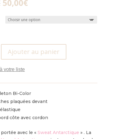
Le
Le
€
50,00
€
prix
prix
initial
actuel
était :
est :
60,00€.
50,00€.
Ajouter au panier
à votre liste
leton Bi-Color
hes plaquées devant
élastique
bord côte avec cordon
 portée avec le «
Sweat Antarctique
» .
La