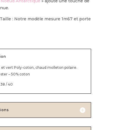
 Noeud Antarctique
» ajoute une touche de
enue.
 Taille : Notre modèle mesure 1m67 et porte
ion
u et vert Poly-coton, chaud molleton polaire.
ster – 50% coton
/ 38 / 40
ions