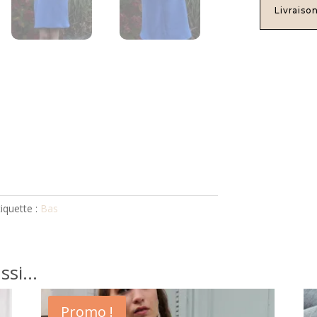
Livraiso
tiquette :
Bas
ussi…
Promo !