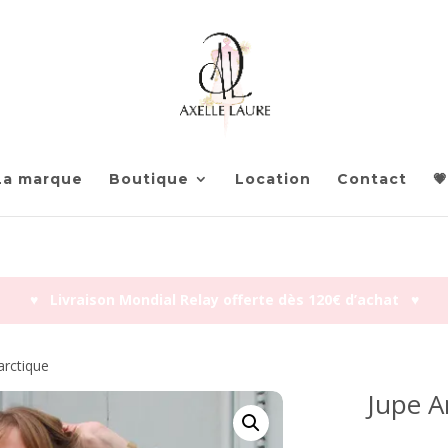
La marque
Boutique
Location
Contact
💗
♥︎ Livraison Mondial Relay offerte dès 120€ d’achat ♥︎
arctique
Jupe A