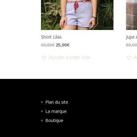
Short Lilas
Jupe 
Le
Le
60,00
€
25,00
€
60,0
prix
prix
Ajouter à votre liste
A
initial
actuel
était :
est :
60,00€.
25,00€.
Plan du site
La marque
Boutique