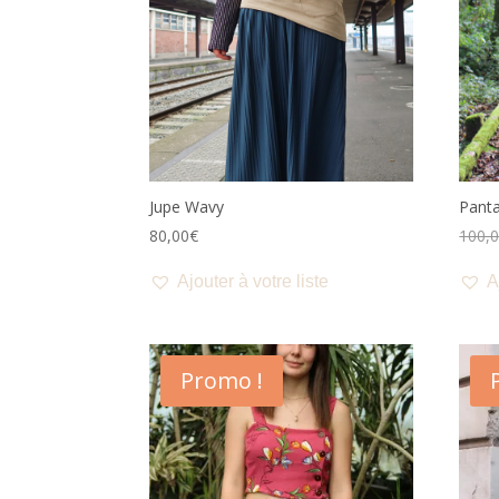
Jupe Wavy
Panta
80,00
€
100,
Ajouter à votre liste
A
Promo !