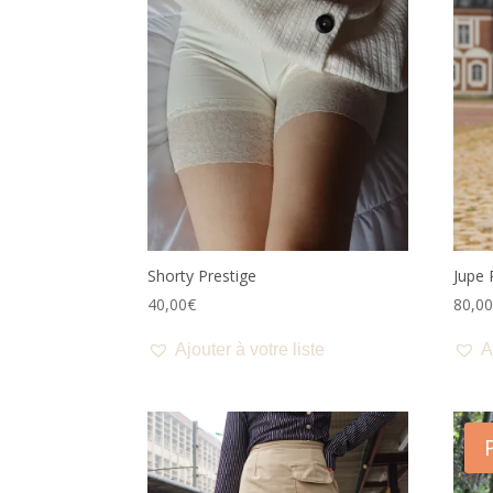
plus
récent
au
plus
ancien
Shorty Prestige
Jupe 
40,00
€
80,0
Ajouter à votre liste
A