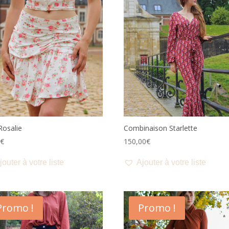
Rosalie
Combinaison Starlette
0
€
150,00
€
jouter à votre liste
Ajouter à votre liste
Promo !
Promo !