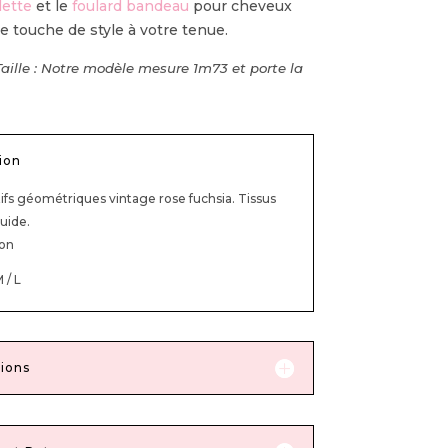
lette
et le
foulard bandeau
pour cheveux
 touche de style à votre tenue.
Taille : Notre modèle mesure 1m73 et porte la
ion
ifs géométriques vintage rose fuchsia. Tissus
luide.
ton
M / L
ions