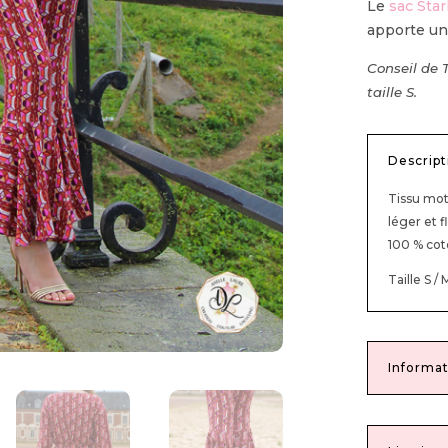
Le
sac Star
apporte une
Conseil de 
taille S.
Descript
Tissu mot
léger et f
100 % co
Taille S / 
Informat