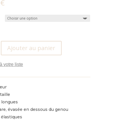
0
€
Ajouter au panier
n
à votre liste
eur
taille
 longues
are, évasée en dessous du genou
 élastiques