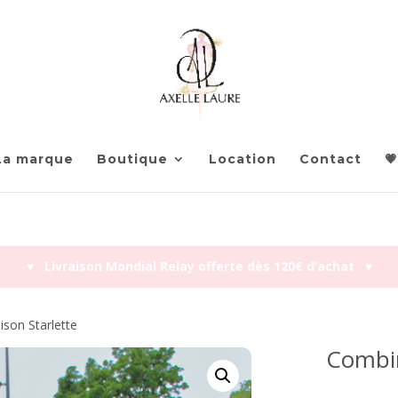
La marque
Boutique
Location
Contact
💗
♥︎ Livraison Mondial Relay offerte dès 120€ d’achat ♥︎
son Starlette
Combin