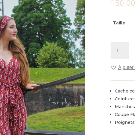
150,0
Taille
quantité
de
Combinaiso
Starlette
Ajouter 
Cache co
Ceinture 
Manches
Coupe Fl
Poignets