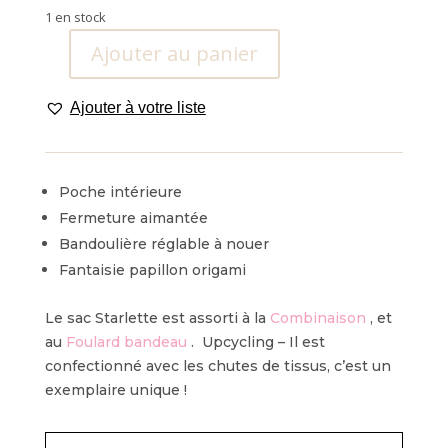
1 en stock
Ajouter au panier
quantité
de
Ajouter à votre liste
Sac
Starlette
Poche intérieure
Fermeture aimantée
Bandoulière réglable à nouer
Fantaisie papillon origami
Le sac Starlette est assorti à la
Combinaison
, et
au
Foulard bandeau
.
Upcycling – Il est
confectionné avec les chutes de tissus, c’est un
exemplaire unique !